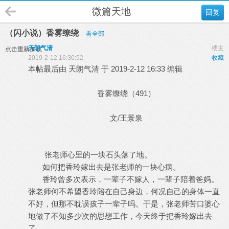
微篇天地
回复
（闪小说）香雾缭绕
看全部
天朗气清
楼主
点击重新加载
2019-2-12 16:30:52
收藏
本帖最后由 天朗气清 于 2019-2-12 16:33 编辑
香雾缭绕（491）
/
文
王景泉
张老师心里的一块石头落了地。
如何把香玲嫁出去是张老师的一块心病。
香玲曾多次表示，一辈子不嫁人，一辈子陪着爸妈。
张老师何不希望香玲陪在自己身边，何况自己的身体一直
不好，但那不耽误孩子一辈子吗。于是，张老师苦口婆心
地做了不知多少次的思想工作，今天终于把香玲嫁出去
了。