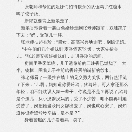
张老师和帮忙的姐妹们招待接亲的队伍喝了红糖水，
喝了饺子汤。
新郎就要背上新娘走了。
新娘香玲身着一袭白色婚纱走到张老师跟前，双膝跪了
“妈，受孩儿一拜。
下去：
“闺女，高高兴兴地走吧，别惦记妈。
张老师扶起香玲：
“中午咱们几个姐妹
‘麦香酒家’吃饭，大家先歇会
到
儿。”张老师安顿好姐妹们，走进香玲的房间。
房间里香雾缭绕，儿子遗像前的三炷香已燃烧了一大
半。镜框上围着儿子生前給香玲买的崭新的纱巾。
张老师看了一眼挂在墙上的见义勇为奖状，两行热泪流
“儿啊，妈知道你爱玲玲，疼玲玲。可人家还那么
了下来：
年轻，咱不能耽误人家一辈子，你说是不是？再说了,
玲玲
是个孤儿，从小没爹没妈的，受了不少苦，咱不能再叫她
受苦了，妈把她当亲闺女嫁出去了，妈也就心安了。妈知
”
道你也希望玲玲幸福，是不是？
身着警服的儿子看着妈，笑了。